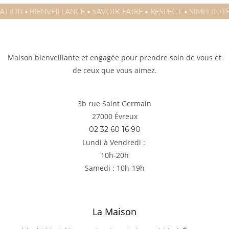
SIMPLICITÉ
•
AUTHENTICITÉ
•
INSPIRATION
•
BIENVEILLANCE
•
S
Maison bienveillante et engagée pour prendre soin de vous et
de ceux que vous aimez.
3b rue Saint Germain
27000 Évreux
02 32 60 16 90
Lundi à Vendredi :
10h-20h
Samedi : 10h-19h
La Maison