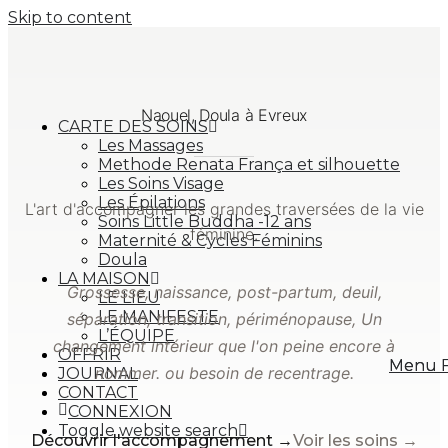
Skip to content
Naouel, Doula à Evreux
CARTE DES SOINS
Les Massages
Methode Renata França et silhouette
Les Soins Visage
Les Épilations
L'art d'accompagner les grandes traversées de la vie
Soins Little Buddha -12 ans
féminine.
Maternité & Cycles Féminins
Doula
LA MAISON
Grossesse, naissance, post-partum, deuil,
LE LIEU
LE MANIFESTE
séparation, transition, périménopause, Un
L’ÉQUIPE
changement intérieur que l'on peine encore à
OFFRIR
Menu
Menu
nommer. ou besoin de recentrage.
JOURNAL
CONTACT
CONNEXION
Toggle website search
Découvrir l'accompagnement →
Voir les soins →