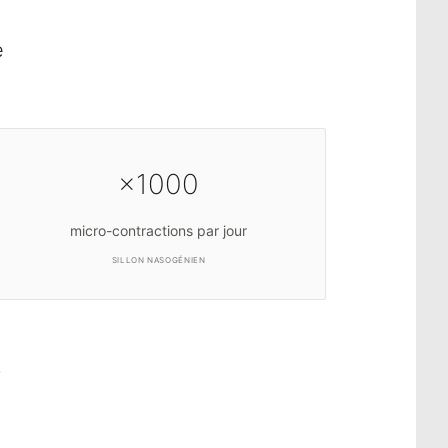
e
×1000
micro-contractions par jour
SILLON NASOGÉNIEN
.