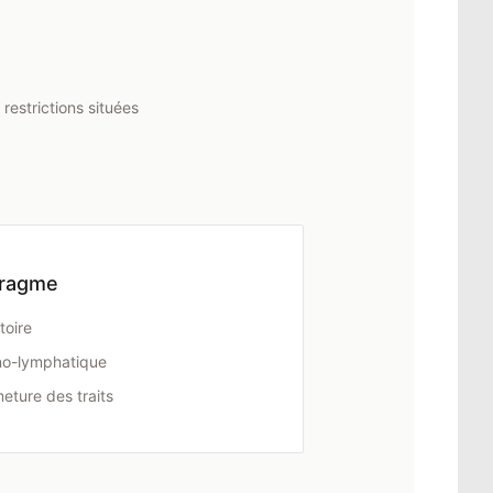
restrictions situées
hragme
toire
ino-lymphatique
eture des traits