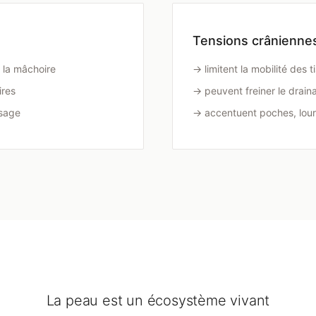
Tensions crâniennes
e la mâchoire
→ limitent la mobilité des t
ires
→ peuvent freiner le drain
isage
→ accentuent poches, lourde
La peau est un écosystème vivant