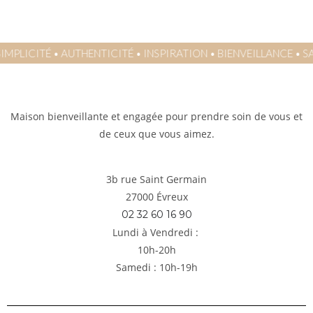
MPLICITÉ
•
AUTHENTICITÉ
•
INSPIRATION
•
BIENVEILLANCE
•
SAV
Maison bienveillante et engagée pour prendre soin de vous et
de ceux que vous aimez.
3b rue Saint Germain
27000 Évreux
02 32 60 16 90
Lundi à Vendredi :
10h-20h
Samedi : 10h-19h