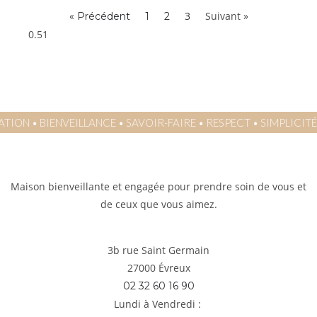
3
Suivant »
« Précédent
1
2
SIMPLICITÉ
•
AUTHENTICITÉ
•
INSPIRATION
•
BIENVEILLANCE
•
S
Maison bienveillante et engagée pour prendre soin de vous et
de ceux que vous aimez.
3b rue Saint Germain
27000 Évreux
02 32 60 16 90
Lundi à Vendredi :