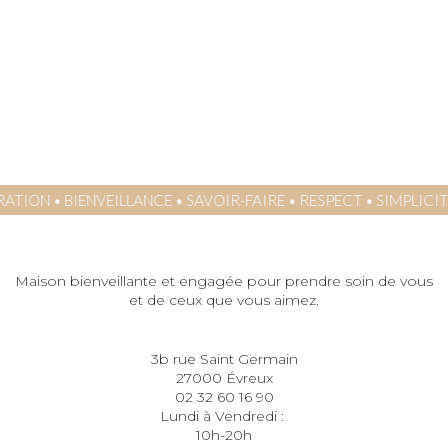
RATION
•
BIENVEILLANCE
•
SAVOIR-FAIRE
•
RESPECT
•
SIMPLICIT
Maison bienveillante et engagée pour prendre soin de vous
et de ceux que vous aimez.
3b rue Saint Germain
27000 Évreux
02 32 60 16 90
Lundi à Vendredi :
10h-20h